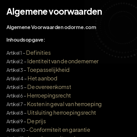
Algemene voorwaarden
Algemene Voorwaarden odorme.com
Inhoudsopgave:
Definities
Artikel 1 –
Identiteit van de ondernemer
Artikel 2 –
Toepasselijkheid
Artikel 3 –
Het aanbod
Artikel 4 –
De overeenkomst
Artikel 5 –
Herroepingsrecht
Artikel 6 –
Kosten in geval van herroeping
Artikel 7 –
Uitsluiting herroepingsrecht
Artikel 8 –
De prijs
Artikel 9 –
Conformiteit en garantie
Artikel 10 –