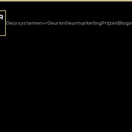
Geursystemen
Geuren
Geurmarketing
Prijzen
Blogs