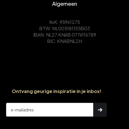
Algemeen
KvK: 95961275
BTW: NL005181155B03
IBAN: NL27 KNAB 0776116789
BIC: KNABNL2H
Ontvang geurige inspiratie in je inbox!