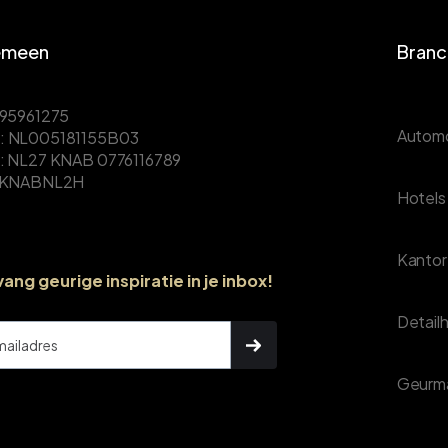
emeen
Branc
 95961275
Automo
 NL005181155B03
: NL27 KNAB 0776116789
 KNABNL2H
Hotels
Kanto
ang geurige inspiratie in je inbox!
Detail
Geurma