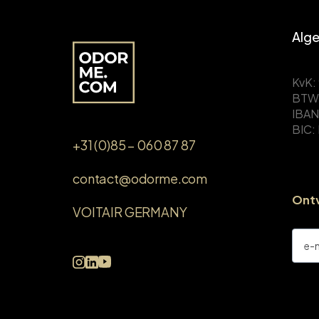
Alg
KvK:
BTW:
IBAN
BIC:
+31 (0)85 – 060 87 87
contact@odorme.com
Ontv
VOITAIR GERMANY