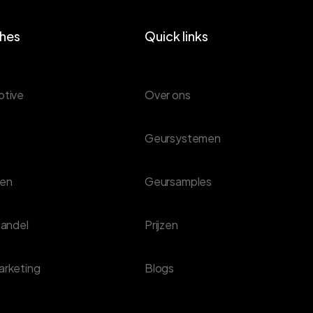
hes
Quick links
tive
Over ons
Geursystemen
ren
Geursamples
handel
Prijzen
rketing
Blogs