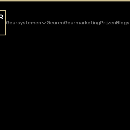
Geursystemen
Geuren
Geurmarketing
Prijzen
Blogs