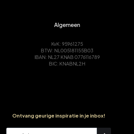
Algemeen
KvK: 95961275
BTW: NL005181155B03
IBAN: NL27 KNAB 0776116789
BIC: KNABNL2H
Ontvang geurige inspiratie in je inbox!